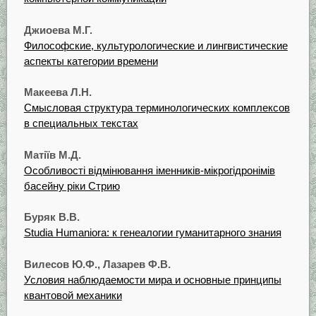
Джиоева М.Г.
Философские, культурологические и лингвистические
аспекты категории времени
Макеева Л.Н.
Смысловая структура терминологических комплексов
в специальных текстах
Матіїв М.Д.
Особливості відмінювання іменників-мікрогідронімів
басейну ріки Стрию
Буряк В.В.
Studia Humaniora: к генеалогии гуманитарного знания
Вилесов Ю.Ф., Лазарев Ф.В.
Условия наблюдаемости мира и основные принципы
квантовой механики