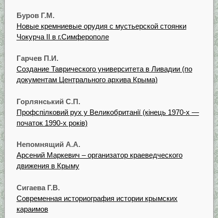
Буров Г.М.
Новые кремниевые орудия с мустьерской стоянки
Чокурча II в г.Симферополе
Гарчев П.И.
Создание Таврического университета в Ливадии (по
документам Центрального архива Крыма)
Горлянський С.П.
Профспілковий рух у Великобританії (кінець 1970-х —
початок 1990-х років)
Непомнящий А.А.
Арсений Маркевич – организатор краеведческого
движения в Крыму
Сигаева Г.В.
Современная историография истории крымских
караимов