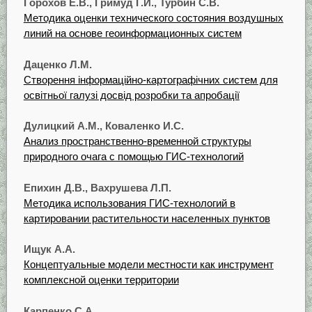
Горохов Е.В., Гримуд Г.И., Турбин С.В.
Методика оценки технического состояния воздушных
линий на основе геоинформационных систем
Даценко Л.М.
Створення інформаційно-картографічних систем для
освітньої галузі досвід розробки та апробації
Дулицкий A.M., Коваленко И.С.
Анализ пространственно-временной структуры
природного очага с помощью ГИС-технологий
Епихин Д.В., Вахрушева Л.П.
Методика использования ГИС-технологий в
картировании растительности населенных пунктов
Ищук А.А.
Концептуальные модели местности как инструмент
комплексной оценки территории
Карпенко С.А.