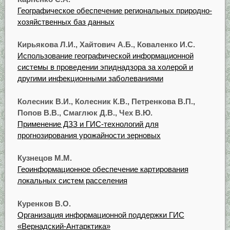
Географическое обеспечение региональных природно-
хозяйственных баз данных
Кирьякова Л.И., Хайтович А.Б., Коваленко И.С.
Использование географической информационной
системы в проведении эпиднадзора за холерой и
другими инфекционными заболеваниями
Колесник В.И., Колесник К.В., Петренкова В.П.,
Попов В.В., Смаглюк Д.В., Чех В.Ю.
Применение ДЗЗ и ГИС-технологий для
прогнозирования урожайности зерновых
Кузнецов М.М.
Геоинформационное обеспечение картирования
локальных систем расселения
Куренков В.О.
Организация информационной поддержки ГИС
«Вернадский-Антарктика»