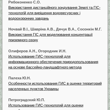
Рябоконенко С.О.
Використання дистанційного зондування Землі та ГІС-
технологій для вирішення водоресурсних i
водоохоронних завдань
Ночвай B.I., Шавріна А.В., Дячук В.А., Сосонкін М.Г.
Використання ГІС для моделювання концентрації
приземного озону
Олиферов А.Н., Огородник И.Н.
Использование ГИС-технологий для
информационного обеспечения природопользования
на основе бассейно-ландшафтного метода
Палеха Ю.Н.
Особенности использования ГИС в оценке территорий
населенных пунктов Украины
Петроградский Ю.П.
Использование ГИС-технологий для оценки