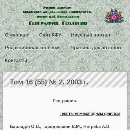
О журнале
Сайт КФУ
Научный портал
Редакционная коллегия
Правила для авторов
Контакты
Том 16 (55) № 2. 2003 г.
География.
Тексты номера одним файлом
Барладін О.В., Городецький Є.М., Нетреба А.В.