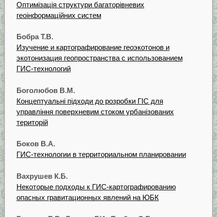
Оптимізація структури багаторівневих
геоінформаційних систем
Бобра Т.В.
Изучение и картографирование геоэкотонов и
экотонизация геопространства с использованием
ГИС-технологий
Боголюбов В.М.
Концептуальні підходи до розробки ГІС для
управління поверхневим стоком урбанізованих
територій
Боков В.А.
ГИС-технологии в территориальном планировании
Вахрушев К.Б.
Некоторые подходы к ГИС-картографированию
опасных гравитационных явлений на ЮБК