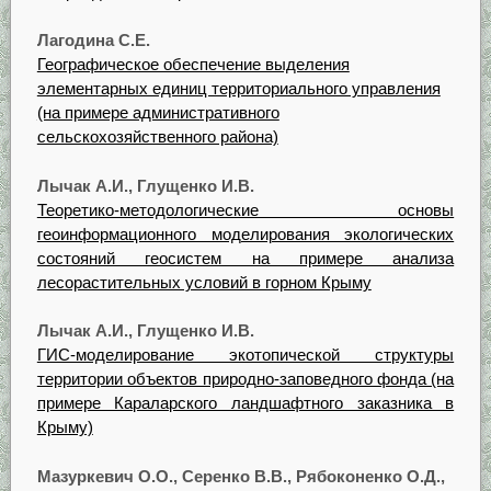
Лагодина С.Е.
Географическое обеспечение выделения
элементарных единиц территориального управления
(на примере административного
сельскохозяйственного района)
Лычак А.И., Глущенко И.В.
Теоретико-методологические основы
геоинформационного моделирования экологических
состояний геосистем на примере анализа
лесорастительных условий в горном Крыму
Лычак А.И., Глущенко И.В.
ГИС-моделирование экотопической структуры
территории объектов природно-заповедного фонда (на
примере Караларского ландшафтного заказника в
Крыму)
Мазуркевич О.О., Серенко В.В., Рябоконенко О.Д.,