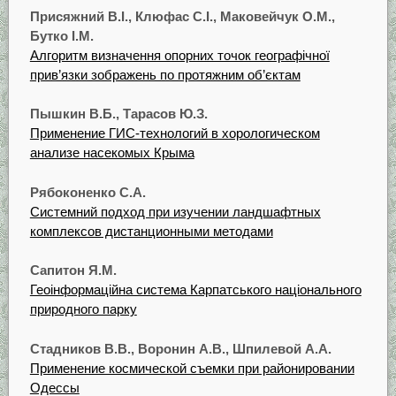
Присяжний В.І., Клюфас С.І., Маковейчук О.М.,
Бутко І.М.
Алгоритм визначення опорних точок географічної
прив’язки зображень по протяжним об’єктам
Пышкин В.Б., Тарасов Ю.З.
Применение ГИС-технологий в хорологическом
анализе насекомых Крыма
Рябоконенко С.А.
Системний подход при изучении ландшафтных
комплексов дистанционными методами
Сапитон Я.М.
Геоінформаційна система Карпатського національного
природного парку
Стадников В.В., Воронин А.В., Шпилевой А.А.
Применение космической съемки при районировании
Одессы