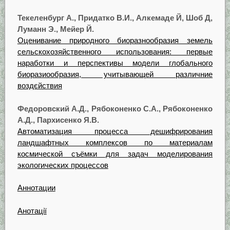
Текеленбург А., Придатко В.И., Алкемаде Й, Шоб Д,
Луманн Э., Мейер Й.
Оценивание природного биоразнообразия земель
сельскохозяйственного использования: первые
наработки и перспективы модели глобального
биоразиообразия, учитывающей различние
воздєйствия
Федоровский А.Д., Рябоконенко С.А., Рябоконенко
А.Д., Пархисенко Я.В.
Автоматизация процесса дешифрирования
ландшафтных комплексов по материалам
космической съёмки для задач моделирования
экологических процессов
Аннотации
Анотації