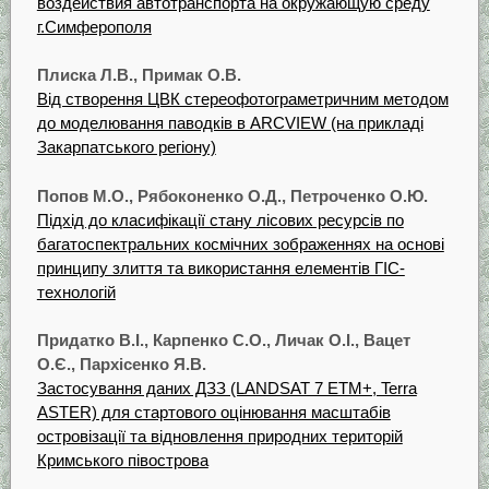
воздействия автотранспорта на окружающую среду
г.Симферополя
Плиска Л.В., Примак О.В.
Від створення ЦВК стереофотограметричним методом
до моделювання паводків в ARCVIEW (на прикладі
Закарпатського регіону)
Попов М.О., Рябоконенко О.Д., Петроченко О.Ю.
Підхід до класифікації стану лісових pecypciв по
багатоспектральних космічних зображеннях на основі
принципу злиття та використання елементів ГІС-
технологій
Придатко В.І., Карпенко С.О., Личак О.І., Вацет
О.Є., Пархісенко Я.В.
Застосування даних ДЗЗ (LANDSAT 7 ЕТМ+, Terrа
ASTER) для стартового оцінювання масштабів
островізації та відновлення природних територій
Кримського півострова