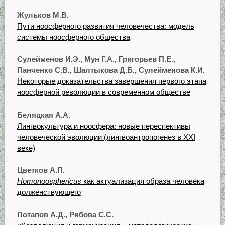
Жульков М.В.
Пути ноосферного развития человечества: модель
системы ноосферного общества
Сулейменов И.Э., Мун Г.А., Григорьев П.Е.,
Панченко С.В., Шалтыкова Д.Б., Сулейменова К.И.
Некоторые доказательства завершения первого этапа
ноосферной революции в современном обществе
Беляцкая А.А.
Лингвокультура и ноосфера: новые переспективы
человеческой эволюции (лингвоантропогенез в XXI
веке)
Цветков А.П.
Homonoosphericus
как актуализация образа человека
долженствующего
Потапов А.Д., Рябова С.С.