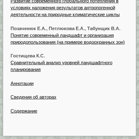
Развитие современного глобального потепления в
условиях наложения результатов антропогенной
деятельности на природные климатические циклы
Позаченюк Е.А., Петлюкова Е.А., Табунщик В.А.
Понятие современный ландшафт и организация
природопользования (на примере водоохранных зон)
Гостищева К.С.
Сравнительный анализ уровней ландшафтного
планирования
Аннотации
Сведения об авторах
Содержание