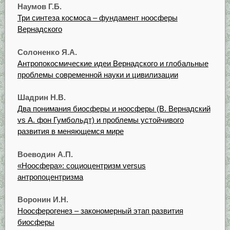
Наумов Г.Б.
Три синтеза космоса – фундамент ноосферы
Вернадского
Солоненко Я.А.
Антропокосмические идеи Вернадского и глобальные
проблемы современной науки и цивилизации
Шадрин Н.В.
Два понимания биосферы и ноосферы (В. Вернадский
vs А. фон Гумбольдт) и проблемы устойчивого
развития в меняющемся мире
Воеводин А.П.
«Ноосфера»: социоцентризм versus
антропоцентризма
Воронин И.Н.
Ноосферогенез – закономерный этап развития
биосферы