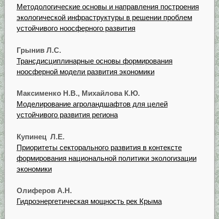
Методологические основы и направления построения
экологической инфраструктуры в решении проблем
устойчивого ноосферного развития
Грынив Л.С.
Трансдисциплинарные основы формирования
ноосферной модели развития экономики
Максименко Н.В., Михайлова К.Ю.
Моделирование агроландшафтов для целей
устойчивого развития региона
Купинец Л.Е.
Приоритеты секторального развития в контексте
формирования национальной политики экологизации
экономики
Олиферов А.Н.
Гидроэнергетическая мощность рек Крыма