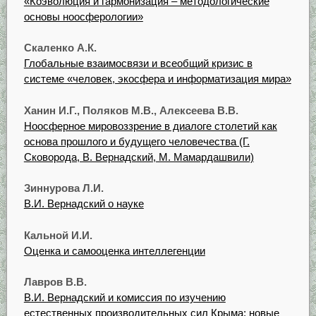
«Коэволюция и гармонизация – методологические
основы ноосферологии»
Скаленко А.К.
Глобальные взаимосвязи и всеобщий кризис в
системе «человек, экосфера и информатизация мира»
Ханин И.Г., Поляков М.В., Алексеева В.В.
Ноосферное мировоззрение в диалоге столетий как
основа прошлого и будущего человечества (Г.
Сковорода, В. Вернадский, М. Мамардашвили)
Зиннурова Л.И.
В.И. Вернадский о науке
Кальной И.И.
Оценка и самооценка интеллегенции
Лавров В.В.
В.И. Вернадский и комиссия по изучению
естественных производительных сил Крыма: новые