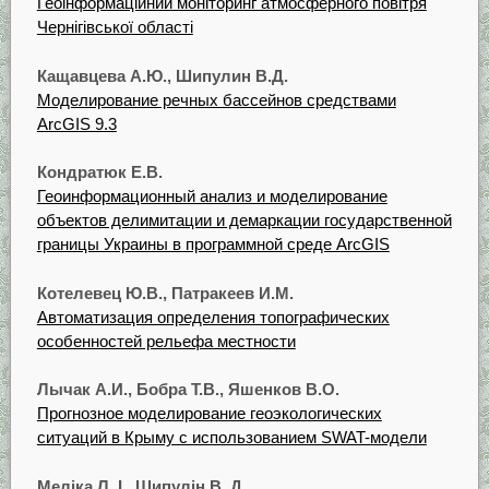
Геоінформаційний моніторинг атмосферного повітря
Чернігівської області
Кащавцева А.Ю., Шипулин В.Д.
Моделирование речных бассейнов средствами
ArcGIS 9.3
Кондратюк Е.В.
Геоинформационный анализ и моделирование
объектов делимитации и демаркации государственной
границы Украины в программной среде ArcGIS
Котелевец Ю.В., Патракеев И.М.
Автоматизация определения топографических
особенностей рельефа местности
Лычак А.И., Бобра Т.В., Яшенков В.О.
Прогнозное моделирование геоэкологических
ситуаций в Крыму с использованием SWAT-модели
Меліка Л. І., Шипулін В. Д.