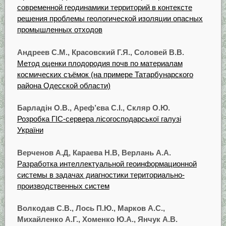
современной геодинамики территорий в контексте
решения проблемы геологической изоляции опасных
промышленных отходов
Андреев С.М., Красовский Г.Я., Соловей В.В.
Метод оценки плодородия почв по материалам
космических съёмок (на примере Татарбунарского
района Одесской области)
Барладін О.В., Ареф’єва С.І., Скляр О.Ю.
Розробка ГІС-сервера лісогосподарської галузі
України
Верченов А.Д, Караева Н.В, Верлань A.A.
Разработка интеллектуальной геоинформационной
системы в задачах диагностики териториально-
производственных систем
Волкодав С.В., Лось П.Ю., Марков А.С.,
Михайленко А.Г., Хоменко Ю.А., Янчук А.В.