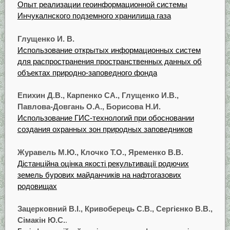
Опыт реализации геоинформационной системы
Инчукалнского подземного хранилища газа
Глущенко И. В.
Использование открытых информационных систем
для распространения пространственных данных об
объектах природно-заповедного фонда
Епихин Д.В., Карпенко CA., Глущенко И.В.,
Павлова-Довгань O.A., Борисова Н.И.
Использование ГИС-технологий при обосновании
создания охранных зон природных заповедников
Журавель М.Ю., Клочко Т.О., Яременко В.В.
Дістанційна оцінка якості рекультивації родючих
земель бурових майданчиків на нафтогазових
родовищах
Зацерковний В.І., Кривоберець С.В., Сергієнко В.В.,
Сімакін Ю.С.
.