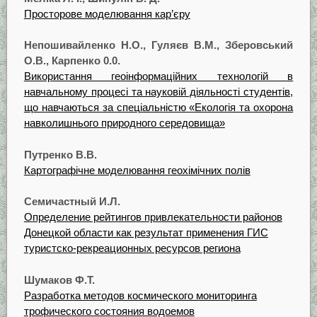
Просторове моделювання кар’єру
Непошивайленко Н.О., Гуляєв В.М., Зберовський
О.В., Карпенко 0.0.
Використання геоінформаційних технологій в
навчальному процесі та науковій діяльності студентів,
що навчаються за спеціальністю «Екологія та охорона
навколишнього природного середовища»
Путренко В.В.
Картографічне моделювання геохімічних полів
Семичастный И.Л.
Определение рейтингов привлекательности районов
Донецкой области как результат применения ГИС
туристско-рекреационных ресурсов региона
Шумаков Ф.Т.
Разработка методов космического мониторинга
трофического состояния водоемов