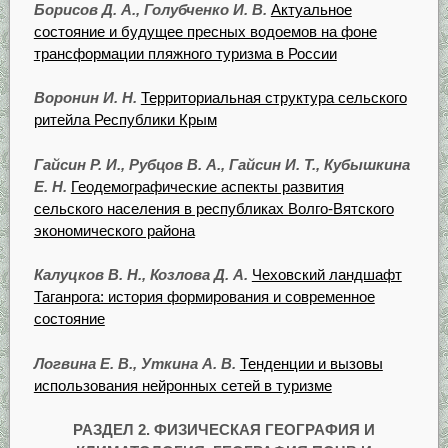
Борисов Д. А., Голубченко И. В.
Актуальное
состояние и будущее пресных водоемов на фоне
трансформации пляжного туризма в России
Воронин И. Н.
Территориальная структура сельского
ритейла Республики Крым
Гайсин Р. И., Рубцов В. А., Гайсин И. Т., Кубышкина
Е. Н.
Геодемографические аспекты развития
сельского населения в республиках Волго-Вятского
экономического района
Калуцков В. Н., Козлова Д. А.
Чеховский ландшафт
Таганрога: история формирования и современное
состояние
Логвина Е. В., Уткина А. В.
Тенденции и вызовы
использования нейронных сетей в туризме
РАЗДЕЛ 2.
ФИЗИЧЕСКАЯ ГЕОГРАФИЯ И