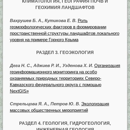
КЛИМАТОЛОГИЯ, ГЕОГРАФИЯ ПОЧВ И
ГЕОХИМИЯ ЛАНДШАФТОВ
Вахрушев Б. А., Кутикова Е. В.
Роль
геоморфологических факторов в формировании
пространственной структуры ландшафтов локального
уровня на примере Горного Крыма
РАЗДЕЛ 3.
ГЕОЭКОЛОГИЯ
Дега Н. С., Аджиев Р. И., Узденова Х. И.
Организация
геоинформационного мониторинга на особо
охраняемых природных территориях Северо-
Кавказского федерального округа с помощью
NextGIS»
Стрельцова Я. А., Петров Ю. В.
Экологизация
массовых общественных мероприятий
РАЗДЕЛ 4.
ГЕОЛОГИЯ, ГИДРОГЕОЛОГИЯ,
ИНЖЕНЕРНАЯ ГЕОЛОГИЯ