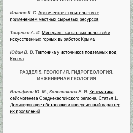
Иванов К. С.
Арктическое строительство с
применением местных сырьевых ресурсов
Тищенко А. И.
Минералы карстовых полостей и
искусственных горных выработок Крыма
Юдин В. В.
Тектоника у источников подземных вод
Крыма
РАЗДЕЛ 5.
ГЕОЛОГИЯ, ГИДРОГЕОЛОГИЯ,
ИНЖЕНЕРНАЯ ГЕОЛОГИЯ
Вольфман Ю. М., Колесникова Е. Я.
Кинематика
сейсмогенеза Среднекаспийского региона. Статья 1.
Доминирующие обстановки и инверсионный характер
их проявлений