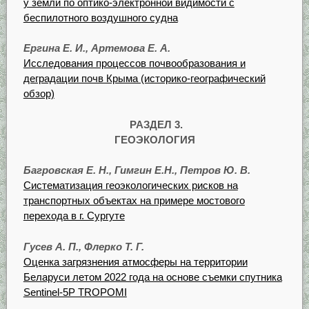
у земли по оптико-электронной видимости с
беспилотного воздушного судна
Ергина Е. И., Артемова Е. А.
Исследования процессов почвообразования и
деградации почв Крыма (историко-географический
обзор)
РАЗДЕЛ 3.
ГЕОЭКОЛОГИЯ
Багровская Е. Н., Гимгин Е.Н., Петров Ю. В.
Систематизация геоэкологических рисков на
транспортных объектах на примере мостового
перехода в г. Сургуте
Гусев А. П., Флерко Т. Г.
Оценка загрязнения атмосферы на территории
Беларуси летом 2022 года на основе съемки спутника
Sentinel-5P TROPOMI