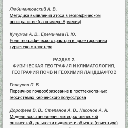
Любичанковский А. В.
Методика выявления этоса в географическом
пространстве (на примере Армении)
Кучумов А. В., Еремичева П. Ю.
Роль географического фактора в проектировании
туристского кластера
РАЗДЕЛ 2.
ФИЗИЧЕСКАЯ ГЕОГРАФИЯ И КЛИМАТОЛОГИЯ,
ГЕОГРАФИЯ ПОЧВ
И ГЕОХИМИЯ ЛАНДШАФТОВ
Голеусов П. В.
Первичное почвообразование в посттехногенных
геосистемах Керченского полуострова
Дорофеев В. В., Степанов А. В., Насонов А. А.
Модель восстановления метеорологической
оптической дальности видимости объекта (ориентира)