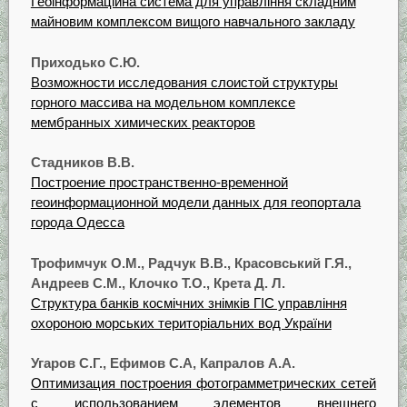
Геоінформаційна система для управління складним
майновим комплексом вищого навчального закладу
Приходько С.Ю.
Возможности исследования слоистой структуры
горного массива на модельном комплексе
мембранных химических реакторов
Стадников В.В.
Построение пространственно-временной
геоинформационной модели данных для геопортала
города Одесса
Трофимчук О.М., Радчук В.В., Красовський Г.Я.,
Андреев С.М., Клочко Т.О., Крета Д. Л.
Структура банків космічних знімків ГІС управління
охороною морських територіальних вод України
Угаров С.Г., Ефимов С.А, Капралов А.А.
Оптимизация построения фотограмметрических сетей
с использованием элементов внешнего