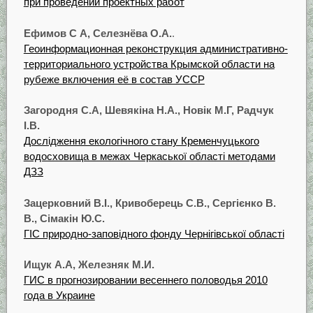
при проведении проектных работ
Ефимов С А, Селезнёва O.A.
.
Геоинформационная реконструкция административно-
территориального устройства Крымской области на
рубеже включения её в состав УССР
Загородня C.A, Шевякіна Н.А., Новік М.Г, Радчук
І.В.
Дослідження екологічного стану Кременчуцького
водосховища в межах Черкаської області методами
ДЗЗ
Зацерковний В.І., Кривоберець С.В., Сергієнко В.
В., Сімакін Ю.С.
ГІС природно-заповідного фонду Чернігівської області
Ищук А.А, Железняк М.И.
ГИС в прогнозировании весеннего половодья 2010
года в Украине