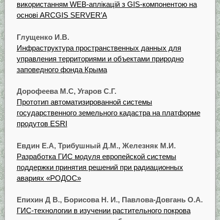
використанням WEB-аплікацій з GIS-компонентою на
основі ARCGIS SERVER’А
Глущенко И.В.
Инфраструктура пространственных данных для
управления территориями и объектами природно
заповедного фонда Крыма
Дорофеева М.С, Угаров С.Г.
Прототип автоматизированной системы
государственного земельного кадастра на платформе
продутов ESRI
Евдин Е.А, Трибушный Д.М., Железняк М.И.
Разработка ГИС модуля европейской системы
поддержки принятия решений при радиационных
авариях «РОДОС»
Епихин Д В., Борисова Н. И., Павлова-Довгань O.A.
ГИС-технологии в изучении растительного покрова