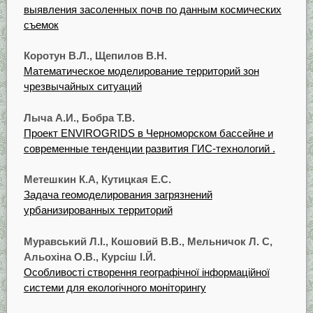
выявления засоленных почв по данным космических
съемок
Коротун В.Л., Щепилов В.Н.
Математическое моделирование территорий зон
чрезвычайных ситуаций
Лыча А.И., Бобра Т.В.
Проект ENVIROGRIDS в Черноморском бассейне и
современные тенденции развития ГИС-технологий .
Метешкин К.А, Кутицкая Е.С.
Задача геомоделирования загрязнений
урбанизированных территорий
Муравський Л.І., Кошовий В.В., Мельничок Л. С,
Альохіна О.В., Курсіш І.Й.
Особливості створення географічної інформаційної
системи для екологічного моніторингу