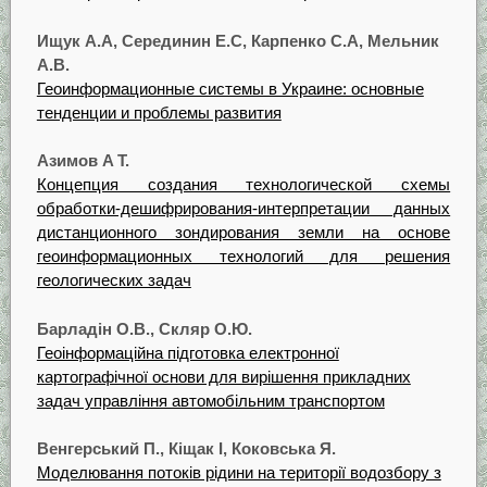
Ищук А.А, Серединин Е.С, Карпенко C.A, Мельник
А.В.
Геоинформационные системы в Украине: основные
тенденции и проблемы развития
Азимов A T.
Концепция создания технологической схемы
обработки-дешифрирования-интерпретации данных
дистанционного зондирования земли на основе
геоинформационных технологий для решения
геологических задач
Барладін О.В., Скляр О.Ю.
Геоінформаційна підготовка електронної
картографічної основи для вирішення прикладних
задач управління автомобільним транспортом
Венгерський П., Кіщак I, Коковська Я.
Моделювання потоків рідини на території водозбору з