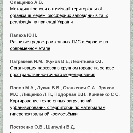
Олещенко А.В.
Методичні основи оптимізації територіальної
організації мережі біосферних заповідників та їх
реалізація на прикладі України
Палеха Ю.Н.
Развитие градостроительных ГИС в Украине на
современном этапе
Патракеев И.М., Жуков В.Е, Леонтьева О.Г.
Организация парковок в крупном городе на основе
пространственно-точного моделирования
Попов М.А., Лукин В.В., Станкевич С.А., Зряхов
М.С., Лищенко Л.П., Подорван В.Н., Кривенко С С.
Картирование техногенных загрязнений
урбанизированных территорий по материалам
гиперспектральной космосъёмки
Постоєнко О.В., Шипулін В.Д.