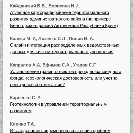
Кайданский В.В., Борисова Н.И.
Атласное картографирование территориального
развития административного района (на примере
Белогорского района Автономной Республики Крым)
Калита М. А, Лизенко С Л., Попив И. А.
Онлайн интеграция распределенных ведомственных
данных для систем территориального управления
Капралов А.А, Ефимов С.А., Угаров С.Г.
Установление границ объектов природно-заповедного
фонда: геоэкологическая достоверность или учетно-
реестровое соответствие?
Карпенко С. А.
Геотехнологии в управлении территориальным
развитием
Клочко Т.А.
Исследование современного состояния проблем