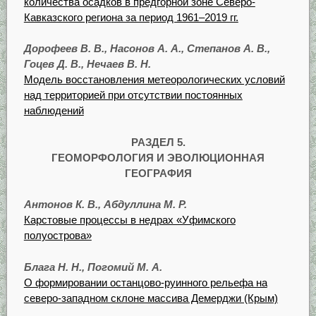
количества осадков в предгорной зоне Северо-
Кавказского региона за период 1961–2019 гг.
Дорофеев В. В., Насонов А. А., Степанов А. В.,
Гоцев Д. В., Нечаев В. Н.
Модель восстановления метеорологических условий
над территорией при отсутствии постоянных
наблюдений
РАЗДЕЛ 5.
ГЕОМОРФОЛОГИЯ И ЭВОЛЮЦИОННАЯ
ГЕОГРАФИЯ
Антонов К. В., Абдуллина М. Р.
Карстовые процессы в недрах «Уфимского
полуострова»
Блага Н. Н., Погомий М. А.
О формировании останцово-руинного рельефа на
северо-западном склоне массива Демерджи (Крым)