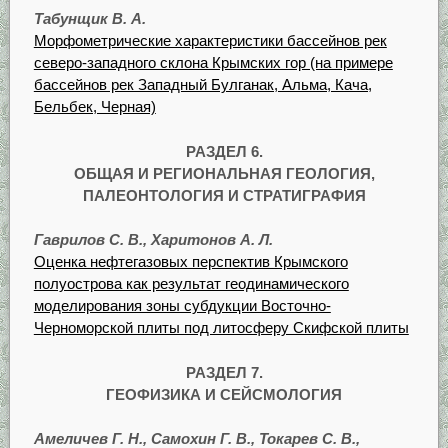
Табунщик В. А.
Морфометрические характеристики бассейнов рек
северо-западного склона Крымских гор (на примере
бассейнов рек Западный Булганак, Альма, Кача,
Бельбек, Черная)
РАЗДЕЛ 6.
ОБЩАЯ И РЕГИОНАЛЬНАЯ ГЕОЛОГИЯ,
ПАЛЕОНТОЛОГИЯ И СТРАТИГРАФИЯ
Гаврилов С. В., Харитонов А. Л.
Оценка нефтегазовых перспектив Крымского
полуострова как результат геодинамического
моделирования зоны субдукции Восточно-
Черноморской плиты под литосферу Скифской плиты
РАЗДЕЛ 7.
ГЕОФИЗИКА И СЕЙСМОЛОГИЯ
Амеличев Г. Н., Самохин Г. В., Токарев С. В.,