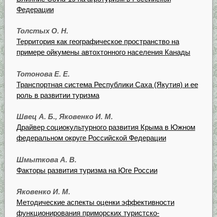
Федерации
Толстых О. Н.
Территория как географическое пространство на
примере ойкумены автохтонного населения Канады
Тотонова Е. Е.
Транспортная система Республики Саха (Якутия) и ее
роль в развитии туризма
Швец А. Б., Яковенко И. М.
Драйвер социокультурного развития Крыма в Южном
федеральном округе Российской Федерации
Шмыткова А. В.
Факторы развития туризма на Юге России
Яковенко И. М.
Методические аспекты оценки эффективности
функционирования приморских туристско-