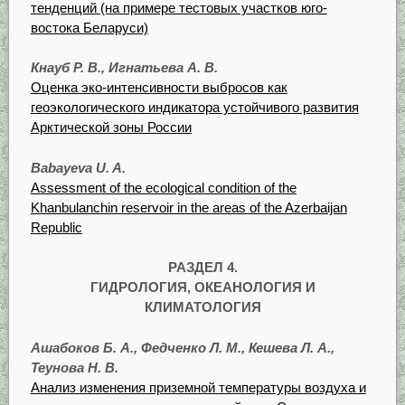
тенденций (на примере тестовых участков юго-
востока Беларуси)
Кнауб Р. В., Игнатьева А. В.
Оценка эко-интенсивности выбросов как
геоэкологического индикатора устойчивого развития
Арктической зоны России
Babayeva U. A.
Assessment of the ecological condition of the
Khanbulanchin reservoir in the areas of the Azerbaijan
Republic
РАЗДЕЛ 4.
ГИДРОЛОГИЯ, ОКЕАНОЛОГИЯ И
КЛИМАТОЛОГИЯ
Ашабоков Б. А., Федченко Л. М., Кешева Л. А.,
Теунова Н. В.
Анализ изменения приземной температуры воздуха и