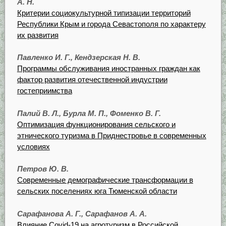
А. Н.
Критерии социокультурной типизации территорий
Республики Крым и города Севастополя по характеру
их развития
Павленко И. Г., Кендзерская Н. В.
Программы обслуживания иностранных граждан как
фактор развития отечественной индустрии
гостеприимства
Палий В. Л., Бурла М. П., Фоменко В. Г.
Оптимизация функционирования сельского и
этнического туризма в Приднестровье в современных
условиях
Петров Ю. В.
Современные демографические трансформации в
сельских поселениях юга Тюменской области
Сарафанова А. Г., Сарафанов А. А.
Влияние Covid-19 на агротуризм в Российской