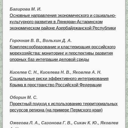
Багирова М. И.
Основные направления экономического и социально-
культурного развития в Лянкяран-Астаринском
экономическом районе Азербайджанской Республики
Горочная В. В., Вольхин Д. А.
Комплексообразование и кластеризация российского
морехозяйства: мониторинг и перспективы развития
опорных баз интеграции деловой среды
Киселев С. Н., Киселева Н. В., Яковлев А. Н.
Социальные риски эффективного интегрирования
Крыма в пространство Российской Федерации
Оборин М. С.
Проектный подход к использованию территориальных
ресурсов региона (на примере Пермского края)
Ожегова Л. А., Сазонова Г. В., Сикач К. Ю., Яковлев